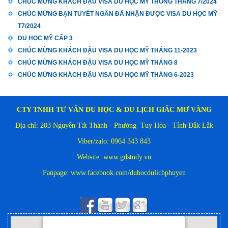
CHÚC MỪNG KHÁCH ĐẬU VISA DU HỌC MỸ TRONG THÁNG 7/2024
CHÚC MỪNG BẠN TUYẾT NGÂN ĐÃ NHẬN ĐƯỢC VISA DU HỌC MỸ
T7/2024
DU HỌC MỸ CẤP 3
CHÚC MỪNG KHÁCH ĐẬU VISA DU HỌC MỸ THÁNG 11-2023
CHÚC MỪNG KHÁCH ĐẬU VISA DU HỌC MỸ THÁNG 8
CHÚC MỪNG KHÁCH ĐẬU VISA DU HỌC MỸ THÁNG 6-2023
CTY TNHH TƯ VẤN DU HỌC & DU LỊCH GIẤC MƠ VÀNG
Địa chỉ: 203 Nguyễn Tất Thành - Phường Tuy Hòa - Tỉnh Đắk Lắk
Viber/zalo: 0964 343 843
Website: www.gdstudy.vn
Fanpage:
www.facebook.com/duhocdulichphuyen