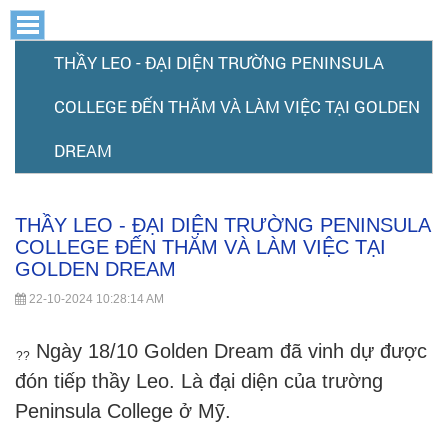
THẦY
THẦY
THẦY
THẦY
THẦY
THẦY
LEO
LEO
LEO
LEO
-
-
THẦY LEO - ĐẠI DIỆN TRƯỜNG PENINSULA
LEO
-
LEO
ĐẠI
ĐẠI
-
DIỆN
ĐẠI
DIỆN
TRƯỜNG
-
TRƯỜNG
DIỆN
COLLEGE ĐẾN THĂM VÀ LÀM VIỆC TẠI GOLDEN
-
ĐẠI
PENINSULA
PENINSULA
COLLEGE
TRƯỜNG
ĐẠI
DIỆN
ĐẾN
COLLEGE
PENINSULA
ĐẠI
THĂM
ĐẾN
DREAM
TRƯỜNG
VÀ
DIỆN
COLLEGE
THĂM
LÀM
VÀ
ĐẾN
DIỆN
PENINSULA
VIỆC
LÀM
TRƯỜNG
TẠI
THĂM
VIỆC
COLLEGE
GOLDEN
VÀ
TRƯỜNG
TẠI
DREAM
THẦY LEO - ĐẠI DIỆN TRƯỜNG PENINSULA
PENINSULA
ĐẾN
LÀM
GOLDEN
COLLEGE ĐẾN THĂM VÀ LÀM VIỆC TẠI
DREAM
VIỆC
COLLEGE
PENINSULA
THĂM
GOLDEN DREAM
TẠI
VÀ
ĐẾN
GOLDEN
COLLEGE
22-10-2024 10:28:14 AM
DREAM
LÀM
THĂM
ĐẾN
VIỆC
Ngày 18/10 Golden Dream đã vinh dự được 
VÀ
TẠI
THĂM
đón tiếp thầy Leo. Là đại diện của trường 
LÀM
GOLDEN
Peninsula College ở Mỹ.
VÀ
DREAM
VIỆC