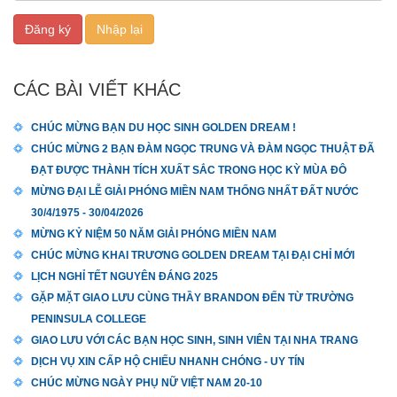
CÁC BÀI VIẾT KHÁC
CHÚC MỪNG BẠN DU HỌC SINH GOLDEN DREAM !
CHÚC MỪNG 2 BẠN ĐÀM NGỌC TRUNG VÀ ĐÀM NGỌC THUẬT ĐÃ
ĐẠT ĐƯỢC THÀNH TÍCH XUẤT SẮC TRONG HỌC KỲ MÙA ĐÔ
MỪNG ĐẠI LỄ GIẢI PHÓNG MIỀN NAM THỐNG NHẤT ĐẤT NƯỚC
30/4/1975 - 30/04/2026
MỪNG KỶ NIỆM 50 NĂM GIẢI PHÓNG MIỀN NAM
CHÚC MỪNG KHAI TRƯƠNG GOLDEN DREAM TẠI ĐẠI CHỈ MỚI
LỊCH NGHỈ TẾT NGUYÊN ĐÁNG 2025
GẶP MẶT GIAO LƯU CÙNG THẦY BRANDON ĐẾN TỪ TRƯỜNG
PENINSULA COLLEGE
GIAO LƯU VỚI CÁC BẠN HỌC SINH, SINH VIÊN TẠI NHA TRANG
DỊCH VỤ XIN CẤP HỘ CHIẾU NHANH CHÓNG - UY TÍN
CHÚC MỪNG NGÀY PHỤ NỮ VIỆT NAM 20-10