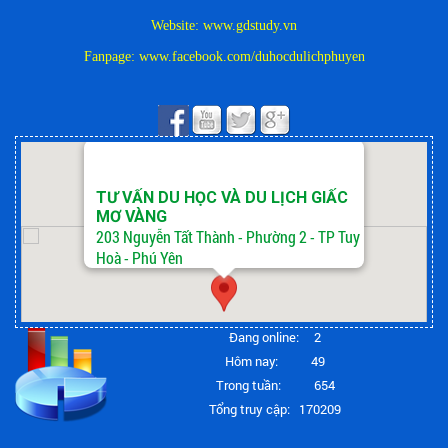
Website: www.gdstudy.vn
Fanpage:
www.facebook.com/duhocdulichphuyen
TƯ VẤN DU HỌC VÀ DU LỊCH GIẤC
MƠ VÀNG
203 Nguyễn Tất Thành - Phường 2 - TP Tuy
Hoà - Phú Yên
Đang online:
2
Hôm nay:
49
Trong tuần:
654
Tổng truy cập:
170209