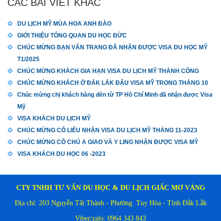
CÁC BÀI VIẾT KHÁC
DU LỊCH MỸ MÙA HOA ANH ĐÀO
GIỚI THIỆU TỔNG QUAN DU HỌC ĐỨC
CHÚC MỪNG BẠN VÂN TRANG ĐÃ NHẬN ĐƯỢC VISA DU HỌC MỸ
T1/2025
CHÚC MỪNG KHÁCH GIA HẠN VISA DU LỊCH MỸ THÀNH CÔNG
CHÚC MỪNG KHÁCH Ở ĐẮK LẮK ĐẬU VISA MỸ TRONG THÁNG 10
Chúc mừng chị khách hàng đến từ TP Hồ Chí Minh đã nhận được Visa
Mỹ
VISA KHÁCH DU LỊCH MỸ
CHÚC MỪNG CÔ LIỂU NHẬN VISA DU LỊCH MỸ THÁNG 11-2023
CHÚC MỪNG CÔ CHÚ A GIAO VÀ Y LING NHẬN ĐƯỢC VISA MỸ
VISA KHÁCH DU HỌC 06 -2023
CTY TNHH TƯ VẤN DU HỌC & DU LỊCH GIẤC MƠ VÀNG
Địa chỉ: 203 Nguyễn Tất Thành - Phường Tuy Hòa - Tỉnh Đắk Lắk
Viber/zalo: 0964 343 843