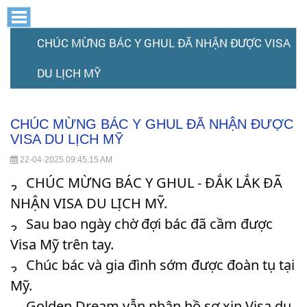
CHÚC
CHÚC
CHÚC
CHÚC
CHÚC
CHÚC
MỪNG
MỪNG
MỪNG
MỪNG
BÁC
BÁC
CHÚC MỪNG BÁC Y GHUL ĐÃ NHẬN ĐƯỢC VISA
MỪNG
BÁC
MỪNG
Y
Y
BÁC
GHUL
Y
GHUL
ĐÃ
BÁC
ĐÃ
GHUL
DU LỊCH MỸ
BÁC
Y
NHẬN
NHẬN
ĐƯỢC
ĐÃ
Y
GHUL
VISA
ĐƯỢC
NHẬN
Y
DU
VISA
ĐÃ
LỊCH
GHUL
ĐƯỢC
DU
MỸ
LỊCH
CHÚC MỪNG BÁC Y GHUL ĐÃ NHẬN ĐƯỢC
VISA
GHUL
NHẬN
MỸ
ĐÃ
DU
VISA DU LỊCH MỸ
ĐƯỢC
LỊCH
ĐÃ
NHẬN
22-04-2025 09:45:15 AM
VISA
MỸ
ĐƯỢC
NHẬN
DU
CHÚC MỪNG BÁC Y GHUL - ĐẮK LẮK ĐÃ
LỊCH
NHẬN VISA DU LỊCH MỸ.
VISA
ĐƯỢC
MỸ
Sau bao ngày chờ đợi bác đã cầm được
DU
VISA
Visa Mỹ trên tay.
LỊCH
DU
C
húc bác và gia đình sớm được đoàn tụ tại
MỸ
Mỹ.
LỊCH
Golden Dream vẫn nhận hồ sơ xin Visa du