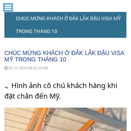
CHÚC
CHÚC
CHÚC
CHÚC
CHÚC
CHÚC
MỪNG
MỪNG
MỪNG
MỪNG
KHÁCH
KHÁCH
CHÚC MỪNG KHÁCH Ở ĐẮK LẮK ĐẬU VISA MỸ
MỪNG
KHÁCH
MỪNG
Ở
Ở
KHÁCH
ĐẮK
Ở
ĐẮK
LẮK
KHÁCH
LẮK
ĐẮK
TRONG THÁNG 10
KHÁCH
Ở
ĐẬU
ĐẬU
VISA
LẮK
Ở
ĐẮK
MỸ
VISA
ĐẬU
Ở
TRONG
MỸ
LẮK
THÁNG
ĐẮK
VISA
TRONG
10
THÁNG
CHÚC MỪNG KHÁCH Ở ĐẮK LẮK ĐẬU VISA
MỸ
ĐẮK
ĐẬU
10
LẮK
TRONG
MỸ TRONG THÁNG 10
VISA
THÁNG
LẮK
ĐẬU
05-12-2024 08:12:16 AM
MỸ
10
VISA
ĐẬU
TRONG
 Hình ảnh cô chú khách hàng khi 
THÁNG
MỸ
VISA
10
đặt chân đến Mỹ.
TRONG
MỸ
THÁNG
TRONG
10
THÁNG