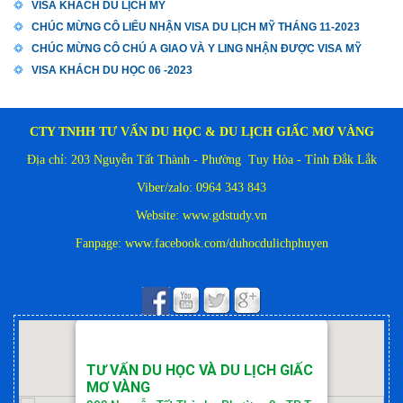
VISA KHÁCH DU LỊCH MỸ
CHÚC MỪNG CÔ LIỂU NHẬN VISA DU LỊCH MỸ THÁNG 11-2023
CHÚC MỪNG CÔ CHÚ A GIAO VÀ Y LING NHẬN ĐƯỢC VISA MỸ
VISA KHÁCH DU HỌC 06 -2023
CTY TNHH TƯ VẤN DU HỌC & DU LỊCH GIẤC MƠ VÀNG
Địa chỉ: 203 Nguyễn Tất Thành - Phường Tuy Hòa - Tỉnh Đắk Lắk
Viber/zalo: 0964 343 843
Website: www.gdstudy.vn
Fanpage:
www.facebook.com/duhocdulichphuyen
TƯ VẤN DU HỌC VÀ DU LỊCH GIẤC
MƠ VÀNG