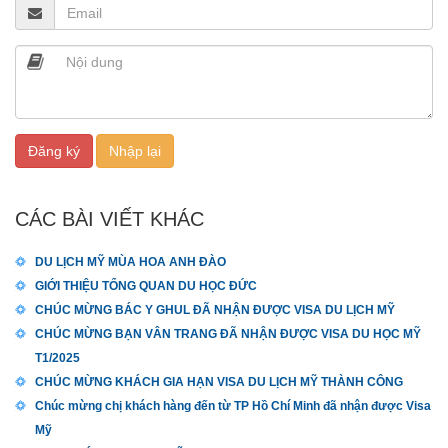
CÁC BÀI VIẾT KHÁC
DU LỊCH MỸ MÙA HOA ANH ĐÀO
GIỚI THIỆU TỔNG QUAN DU HỌC ĐỨC
CHÚC MỪNG BÁC Y GHUL ĐÃ NHẬN ĐƯỢC VISA DU LỊCH MỸ
CHÚC MỪNG BẠN VÂN TRANG ĐÃ NHẬN ĐƯỢC VISA DU HỌC MỸ
T1/2025
CHÚC MỪNG KHÁCH GIA HẠN VISA DU LỊCH MỸ THÀNH CÔNG
Chúc mừng chị khách hàng đến từ TP Hồ Chí Minh đã nhận được Visa
Mỹ